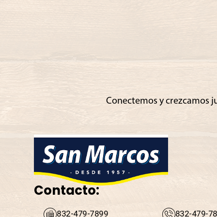
Conectemos y crezcamos j
Contacto:
832-479-7899
832-479-7