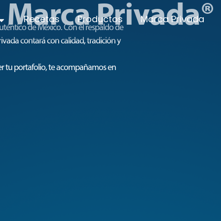
Marca Privada®​
Recetas
Productos
Marca Privada
téntico de México. Con el respaldo de
vada contará con calidad, tradición y
cer tu portafolio, te acompañamos en